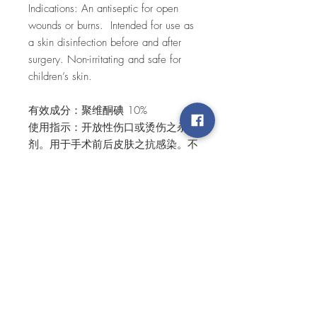
Indications: An antiseptic for open
wounds or burns. Intended for use as
a skin disinfection before and after
surgery. Non-irritating and safe for
children’s skin.
有效成分：聚维酮碘 10%
使用指示：开放性伤口或烫伤之杀菌
剂。用于手术前后皮肤之抗感染。不
引起刺激，对孩童皮肤安全度高。
SHIPPING & DELIVERY
Order will be processed only when there
is a total of THB1000 or more. We will
contact you back to confirm your order
and payment information.
For international purchase, please
Top
contact at support@siribuncha.com for