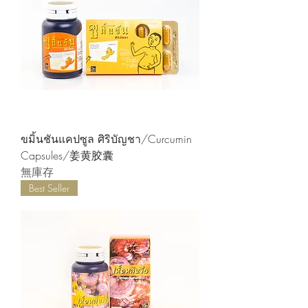
ขมิ้นชันแคปซูล ศิริบัญชา/Curcumin
Capsules/姜黄胶囊
無庫存
Best Seller