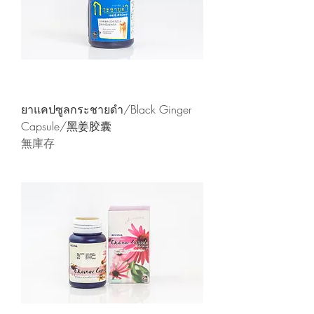
ยาแคปซูลกระชายดำ/Black Ginger
Capsule/黑姜胶囊
無庫存