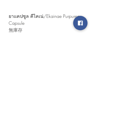
ยาแคปซูล คีไคเน่/Ekainae Purpurea
Capsule
無庫存
ยาแคปซูลว่านชักมดลูก/Temulawak
Capsule/爪哇姜黄胶囊