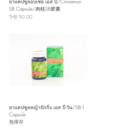
ยาแคปซูลอบเชย เอส บี/Cinnamon
SB Capsule/肉桂SB胶囊
價格
THB 90.00
ยาแคปซูลหญ้าปักกิ่ง เอส บี-วัน/SB-1
Capsule
無庫存