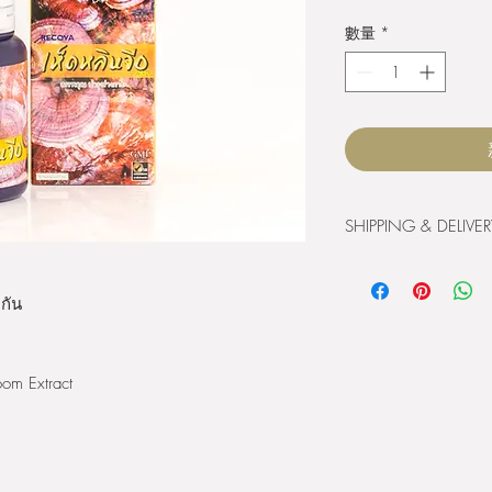
格
數量
*
SHIPPING & DELIVER
Order will be processed
THB1000 or more. We w
มกัน
your order and payment
For international purch
support@siribuncha.com 
oom Extract
คำสั่งซื้อจะถูกดำเนินก
บาทขึ้นไป ​สินค้าแต่ล
เท่ากัน ลูกค้าที่อยู่ใ
ลูกค้าต่างจังหวัดจะได