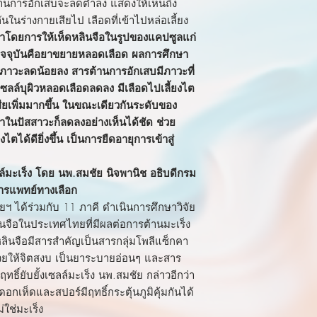
านการอักเสบจะลดต่ำลง แสดงให้เห็นถึง
ในร่างกายเสียไป เลือดที่เข้าไปหล่อเลี้ยง
กษาโดยการให้เห็ดหลินจือในรูปของแคปซูลแก่
ปัจจุบันคือยาขยายหลอดเลือด ผลการศึกษา
มีภาวะลดน้อยลง สารต้านการอักเสบมีภาวะที่
ซลล์บุผิวหลอดเลือดลดลง มีเลือดไปเลี้ยงไต
สียเพิ่มมากขึ้น ในขณะเดียวกันระดับของ
มาในปัสสาวะก็ลดลงอย่างเห็นได้ชัด ช่วย
ด้ดียิ่งขึ้น เป็นการยืดอายุการเข้าสู่
ซลล์มะเร็ง โดย นพ.สมชัย นิจพานิช อธิบดีกรม
รแพทย์ทางเลือก
ได้ร่วมกับ 11 ภาคี ดำเนินการศึกษาวิจัย
ินจือในประเทศไทยที่มีผลต่อการต้านมะเร็ง
ินจือมีสารสำคัญเป็นสารกลุ่มโพลีแซ็กคา
น ช่วยให้จิตสงบ เป็นยาระบายอ่อนๆ และสาร
ีฤทธิ์ยับยั้งเซลล์มะเร็ง นพ.สมชัย กล่าวอีกว่า
อกเห็ดและสปอร์มีฤทธิ์กระตุ้นภูมิคุ้มกันได้
ะเร็ง​​​​​​​