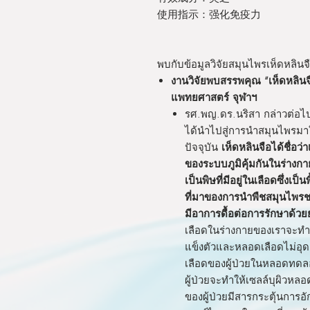
使用指示：强化免疫力
พบกับข้อมูลวิจัยสมุนไพรเห็ดหลินจือ
งานวิจัยพบสรรพคุณ “เห็ดหลินจ
แพทยศาสตร์ จุฬาฯ
รศ.พญ.ดร.นริสา กล่าวต่อไป
ได้นำไปสู่การนำสมุนไพรมา
ปัจจุบัน
เห็ดหลินจือได้ชื่อว่
ของระบบภูมิคุ้มกันในร่างกา
เป็นพิษที่มีอยู่ในเลือดซึ่งเ
ที่มาของการนำพืชสมุนไพรชนิด
มีอาการดื้อต่อการรักษาด้วย
เลือดในร่างกายของเราจะทำ
แข็งตัวและหลอดเลือดไม่อุ
เลือดของผู้ป่วยในหลอดทดลอง
ผู้ป่วยจะทำให้เซลล์บุผิวหลอ
ของผู้ป่วยมีสารกระตุ้นการอ