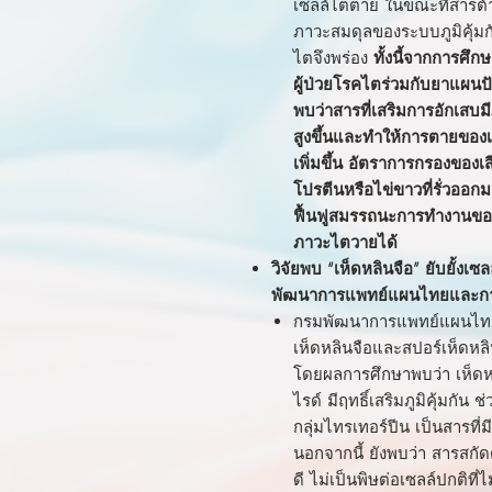
เซลล์ไตตาย ในขณะที่สารต้
ภาวะสมดุลของระบบภูมิคุ้มกัน
ไตจึงพร่อง
ทั้งนี้จากการศึ
ผู้ป่วยโรคไตร่วมกับยาแผน
พบว่าสารที่เสริมการอักเสบ
สูงขึ้นและทำให้การตายของเ
เพิ่มขึ้น อัตราการกรองของเ
โปรตีนหรือไข่ขาวที่รั่วออก
ฟื้นฟูสมรรถนะการทำงานของไตไ
ภาวะไตวายได้
วิจัยพบ “เห็ดหลินจือ” ยับยั้งเ
พัฒนาการแพทย์แผนไทยและกา
กรมพัฒนาการแพทย์แผนไทยฯ 
เห็ดหลินจือและสปอร์เห็ดหล
โดยผลการศึกษาพบว่า เห็ดหล
ไรด์ มีฤทธิ์เสริมภูมิคุ้มกั
กลุ่มไทรเทอร์ปีน เป็นสารที่ม
นอกจากนี้ ยังพบว่า สารสกัดด
ดี ไม่เป็นพิษต่อเซลล์ปกติที่ไม่ใช่ม