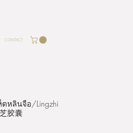
CONTACT
็ดหลินจือ/Lingzhi
/灵芝胶囊