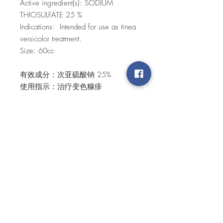
Active ingredient(s): SODIUM
THIOSULFATE 25 %
Indications: Intended for use as tinea
versicolor treatment.
Size: 60cc
有效成分：次亚硫酸钠 25%
使用指示：治疗变色糠疹
容量：60cc
SHIPPING & DELIVERY
Order will be processed only when there
is a total of THB1000 or more. We will
contact you back to confirm your order
and payment information.
For international purchase, please
Top
contact at support@siribuncha.com for
price, delivery, and terms.