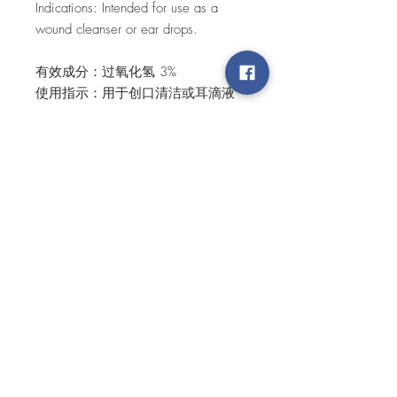
Indications: Intended for use as a
wound cleanser or ear drops.
有效成分：过氧化氢 3%
使用指示：用于创口清洁或耳滴液
SHIPPING & DELIVERY
Order will be processed only when there
is a total of THB1000 or more. We will
contact you back to confirm your order
and payment information.
For international purchase, please
Top
contact at support@siribuncha.com for
price, delivery, and terms.
คำสั่งซื้อจะถูกดำเนินการจัดส่งเมื่อมียอด
การสั่งขั้นต่ำ 1000 บาทขึ้นไป ​สินค้า
แต่ละชนิดมีปริมาณขั้นต่ำในการจัดส่ง
©2020 by Siribuncha Corporation.
ไม่เท่ากัน ลูกค้าที่อยู่ในกรุงเทพจะได้รับ