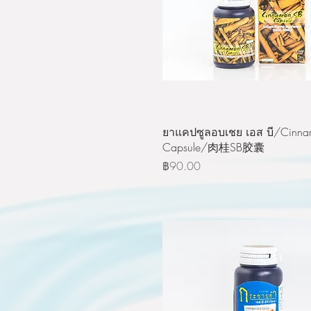
ดูข้อมูลด่วน
ยาแคปซูลอบเชย เอส บี/Cinna
Capsule/肉桂SB胶囊
ราคา
฿90.00