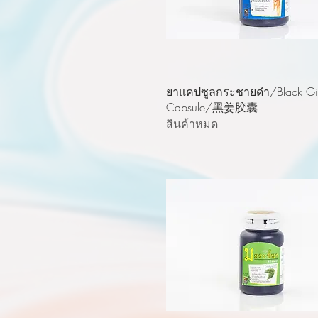
ดูข้อมูลด่วน
ยาแคปซูลกระชายดำ/Black Gi
Capsule/黑姜胶囊
สินค้าหมด