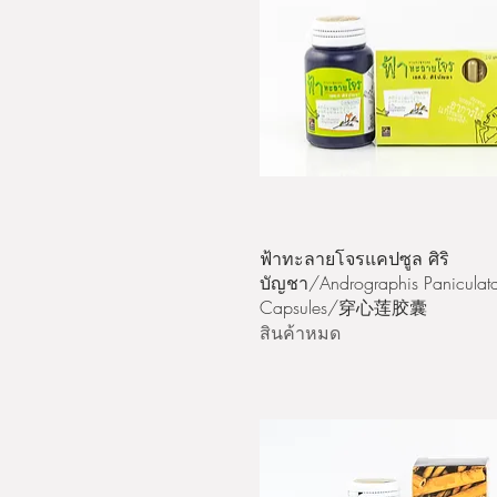
ดูข้อมูลด่วน
ฟ้าทะลายโจรแคปซูล ศิริ
บัญชา/Andrographis Paniculat
Capsules/穿心莲胶囊
สินค้าหมด