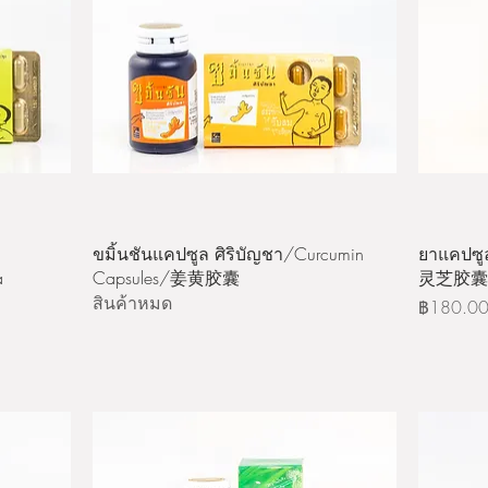
ดูข้อมูลด่วน
ขมิ้นชันแคปซูล ศิริบัญชา/Curcumin
ยาแคปซูล
a
Capsules/姜黄胶囊
灵芝胶囊
สินค้าหมด
ราคา
฿180.0