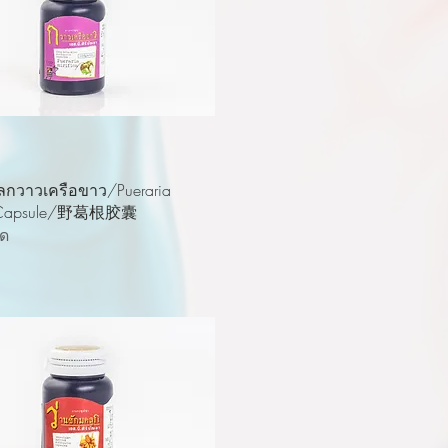
ดูข้อมูลด่วน
ลกวาวเครือขาว/Pueraria
a Capsule/野葛根胶囊
มด