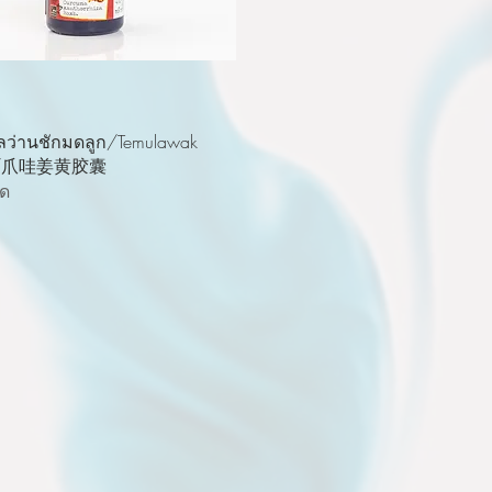
ดูข้อมูลด่วน
ลว่านชักมดลูก/Temulawak
le/爪哇姜黄胶囊
มด