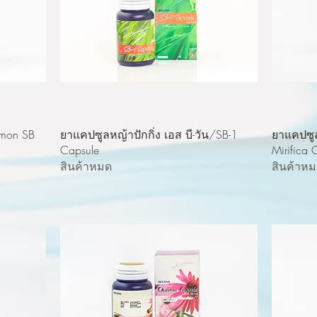
ดูข้อมูลด่วน
mon SB
ยาแคปซูลหญ้าปักกิ่ง เอส บี-วัน/SB-1
ยาแคปซู
Capsule
Mirific
สินค้าหมด
สินค้าห