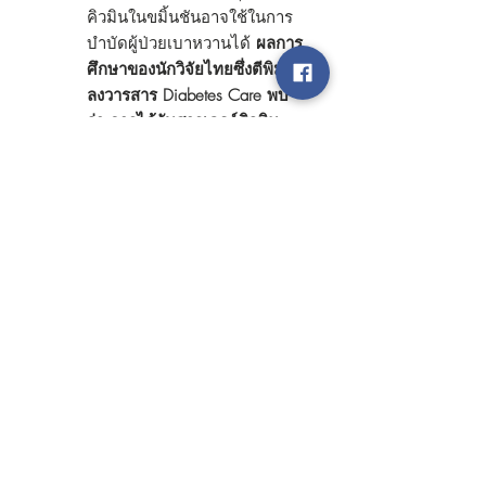
คิวมินในขมิ้นชันอาจใช้ในการ
บำบัดผู้ป่วยเบาหวานได้
ผลการ
ศึกษาของนักวิจัยไทยซึ่งตีพิมพ์
ลงวารสาร Diabetes Care พบ
ว่า การได้รับสารเคอร์คิวมิน
(curcumin) เป็นประจำทุกวัน
ตลอดระยะเวลา 9 เดือน
อาจสามารถป้องกันการเกิดโรค
เบาหวาน
ในผู้ที่อยู่ในภาวะใกล้
เป็นเบาหวาน (prediabetes)
กล่าวคือ ผู้มีระดับน้ำตาลใน
เลือดสูงจนอาจพัฒนากลายเป็น
เบาหวานชนิดที่ 2 (type 2
diabetes) เคอร์คิวมินเป็น
สารประกอบในหัวขมิ้นชัน ซึ่ง
งานวิจัยในอดีตพบว่าสารชนิดนี้
สามารถต่อต้านการอักเสบ และ
ป้องกันมิให้เซลล์ถูกทำลายด้วย