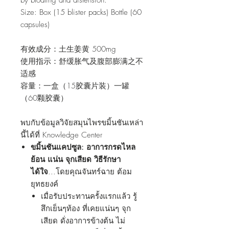
by bloating and distension.
Size: Box (15 blister packs) Bottle (60
capsules)
有效成分：土生姜黄 500mg
使用指示：舒缓胀气及腹部膨满之不
适感
容量：一盒（15胶囊片装）一罐
（60颗胶囊）
พบกับข้อมูลวิจัยสมุนไพรขมิ้นชันเหล่า
นี้ได้ที่ Knowledge Center
ขมิ้นชันแคปซูล: อาการกรดไหล
ย้อน แน่น จุกเสียด วิธีรักษา
ได้ใจ
...โดยคุณจันทร์ฉาย ต้อม
ยุทธยงค์
เมื่อรับประทานครั้งแรกแล้ว รู้
สึกเย็นๆท้อง ที่เคยแน่นๆ จุก
เสียด ดั่งอาการข้างต้น ไม่