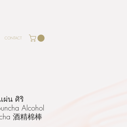
CONTACT
่น ศิริ
uncha Alcohol
buncha 酒精棉棒